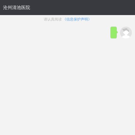
位置：
沧州九龙男科医院
>
性功能障碍
>
早泄
排名揭秘：沧州男科医院排名揭
秘，沧州早泄医院效果哪家比较好?
来源：
沧州清池男科医院
发布时间：2024-10-09
点击咨询