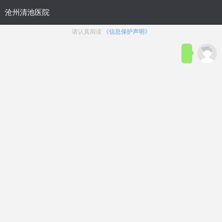
位置：
沧州九龙男科医院
>
生殖整形
>
包茎
沧州去哪割包皮好？沧州去哪里做
包皮手术好？
沧州去哪割包皮好？沧州去哪里做包皮手术好？
沧州清池男科医院。往往包皮过长对于男性朋友