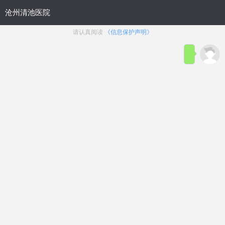
位置：
沧州九龙男科医院
>
生殖感染
>
附睾炎
沧州男科治疗睾丸炎，附睾炎的预
防不可掉以轻心，附睾炎术后饮食
在临床生活中，附睾炎通常是慢性的，所以对这
种疾病的治疗也涉及到不同的角度。日常生活中