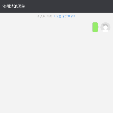
位置：
沧州九龙男科医院
>
来院路线
排名速递：沧州早泄治疗靠谱的医
院，沧州正规可靠的男科医院在哪
沧州市男科医院公开排名：1、沧州清池医院2、
沧州清池医院男科3、沧州正规的男科医院4、沧