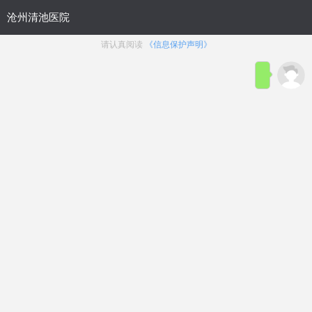
位置：
沧州九龙男科医院
>
医院概况
沧州优质推荐：沧州清池医院男科
服务与费用解析-沧州男科医院排行
榜新动向!