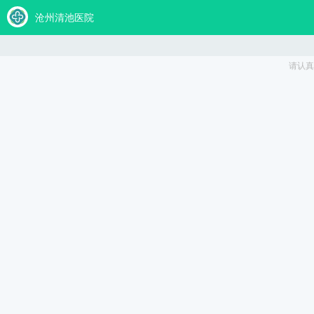
网站
位置：
沧州九龙男科医院
>
性功能障碍
>
射精障碍