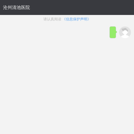
位置：
沧州九龙男科医院
>
医院动态
沧州正规男科医院？规范服务，群
众认可 —— 沧州清池医院服务
来源：
沧州清池男科医院
发布时间：2026-06-01
点击咨询