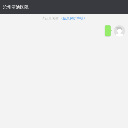
位置：
沧州九龙男科医院
>
医院动态
综合排名：沧州男科医院排名揭
晓，沧州哪家医院治疗效果好?
来源：
沧州清池男科医院
发布时间：2026-05-01
点击咨询