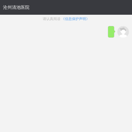
位置：
沧州九龙男科医院
>
医院动态
官方排名：沧州男科医院十佳排
名，沧州男科医院排名正式公开!
来源：
沧州清池男科医院
发布时间：2024-11-09
点击咨询